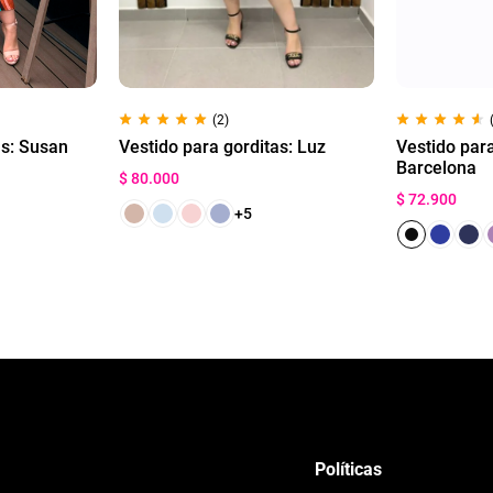
(2)
as: Susan
Vestido para gorditas: Luz
Vestido para
Barcelona
$
80.000
$
72.900
+5
Políticas