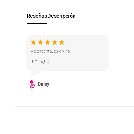
Reseñas
Descripción
Me encanta, es divino
0
0
Deisy