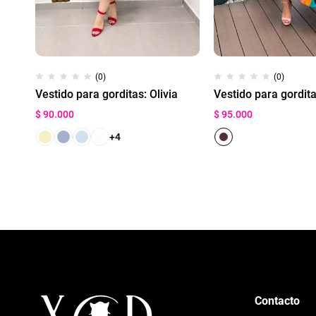
(0)
(0)
Vestido para gorditas: Olivia
Vestido para gordit
$
90.000
$
95.000
+4
Contacto