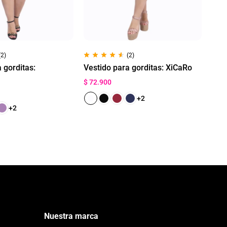
(2)
(2)
 gorditas:
Vestido para gorditas: XiCaRo
$
72.900
+2
+2
Nuestra marca