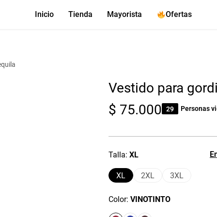
Inicio
Tienda
Mayorista
Ofertas
equila
Vestido para gordi
$
75.000
29
Personas v
En
Talla
XL
XL
2XL
3XL
Color
VINOTINTO