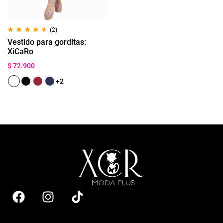
(2)
Vestido para gorditas:
XiCaRo
$
72.900
+2